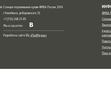
ИНФ
© Станция переливания крови ФМБА России, 2014
г.Челябинск, ул.Воровского, 51
ФМБА Р
+7 (351) 268-25-85
Специа
Лиценз
Мы в соц.сетях:
Адреса
Разработка сайта ВЦ
«ПроМедик»
контро
Полити
Учетна
План п