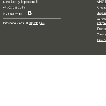
г.Челябинск, ул.Воровского, 51
ФМБА Р
+7 (351) 268-25-85
Специа
Лиценз
Мы в соц.сетях:
Адреса
Разработка сайта ВЦ
«ПроМедик»
контро
Полити
Учетна
План п